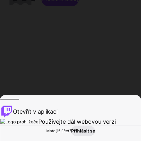
Otevřít v aplikaci
Používejte dál webovou verzi
Přihlásit se
Máte již účet?
Domů
Procházet
Aktivita
Profil