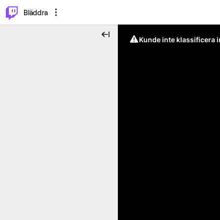
⌥
P
Bläddra
Kunde inte klassificera 