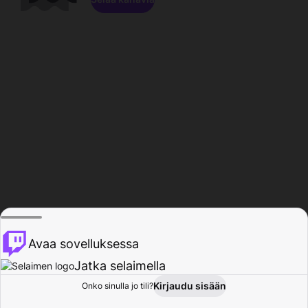
Avaa sovelluksessa
Jatka selaimella
Kirjaudu sisään
Onko sinulla jo tili?
Koti
Selaa
Toiminta
Profiili