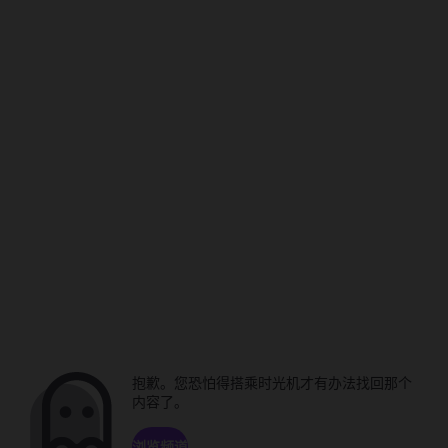
抱歉。您恐怕得搭乘时光机才有办法找回那个
内容了。
浏览频道