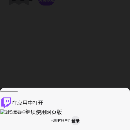
在应用中打开
继续使用网页版
登录
已拥有账户？
主页
浏览
活动纪录
个人资料