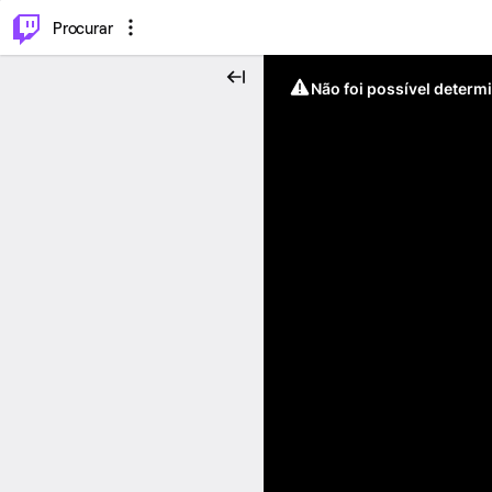
.
⌥
P
Procurar
Não foi possível determ