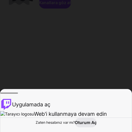
Kanallara göz at
Uygulamada aç
Web'i kullanmaya devam edin
Oturum Aç
Zaten hesabınız var mı?
Ana Sayfa
Gözat
Aktivite
Profil