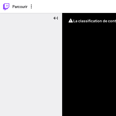
⌥
P
Parcourir
La classification de con