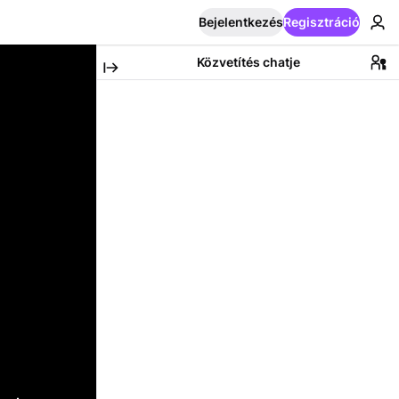
Bejelentkezés
Regisztráció
Közvetítés chatje