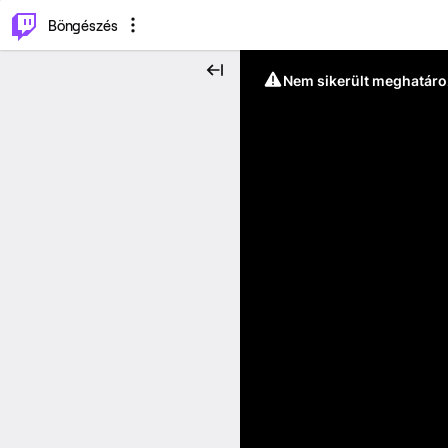
⌥
P
Böngészés
Nem sikerült meghatáro