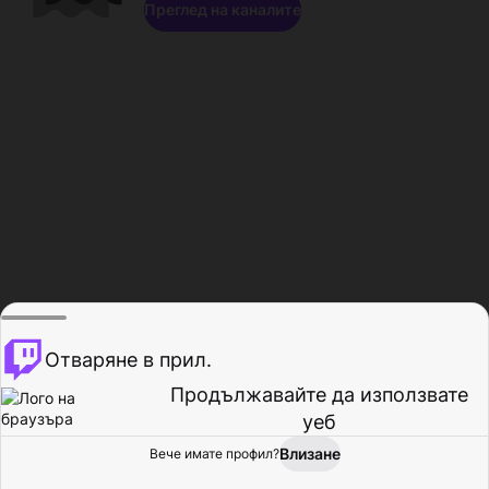
Преглед на каналите
Отваряне в прил.
Продължавайте да използвате
уеб
Влизане
Вече имате профил?
Начало
Преглед
Активност
Профил