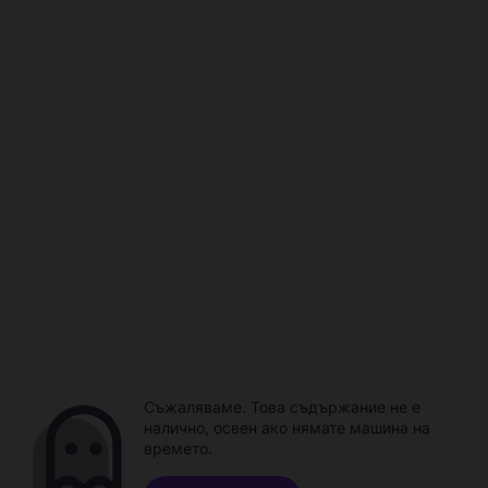
Съжаляваме. Това съдържание не е
налично, освен ако нямате машина на
времето.