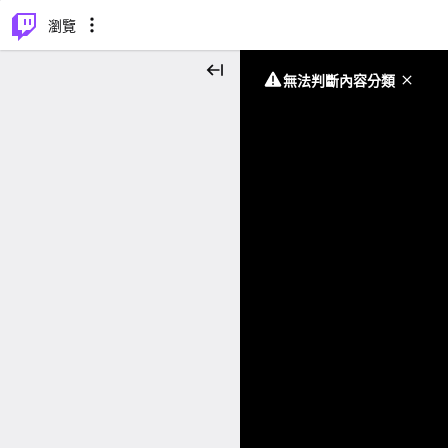
⌥
P
瀏覽
無法判斷內容分類