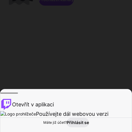
Otevřít v aplikaci
Používejte dál webovou verzi
Přihlásit se
Máte již účet?
Domů
Procházet
Aktivita
Profil