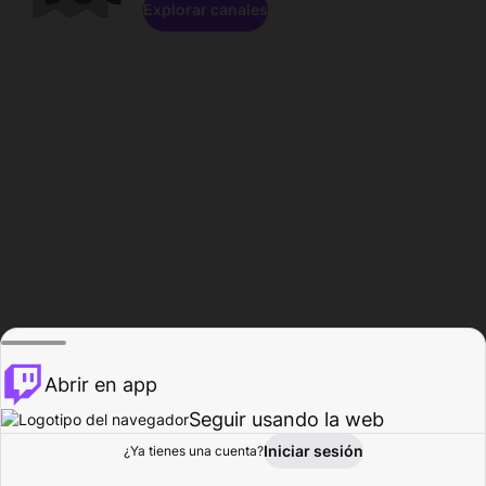
Explorar canales
Abrir en app
Seguir usando la web
Iniciar sesión
Página del
¿Ya tienes una cuenta?
Explorar
Actividad
Perfil
Creador