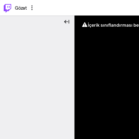
⌥
P
Gözat
İçerik sınıflandırması b