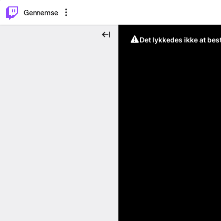
⌥
P
Gennemse
Det lykkedes ikke at be