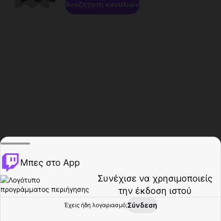
Αναζήτηση καναλιών
Μπες στο App
Συνέχισε να χρησιμοποιείς
την έκδοση ιστού
Σύνδεση
Έχεις ήδη λογαριασμό;
Αρχική σελίδα
Περιήγηση
Δραστηριότητα
Προφίλ