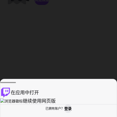
在应用中打开
继续使用网页版
登录
已拥有账户？
主页
浏览
活动纪录
个人资料