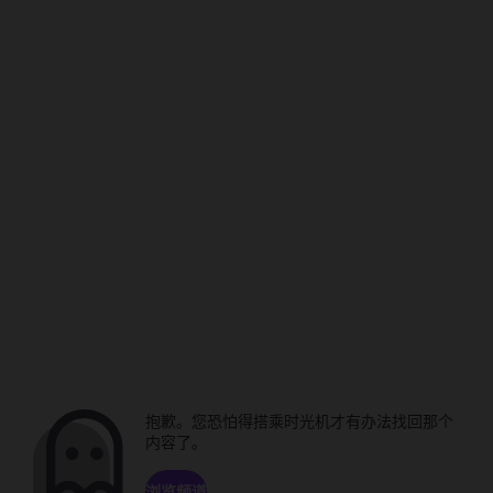
抱歉。您恐怕得搭乘时光机才有办法找回那个
内容了。
浏览频道