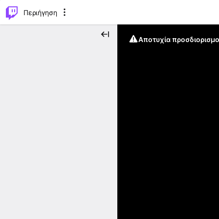
..
⌥
P
Περιήγηση
Αποτυχία προσδιορισμο