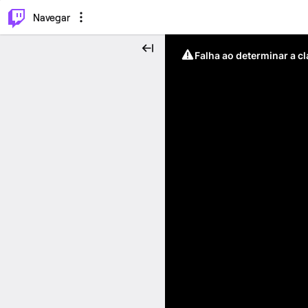
⌥
P
Navegar
Falha ao determinar a c