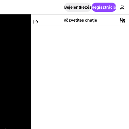
Bejelentkezés
Regisztráció
Közvetítés chatje