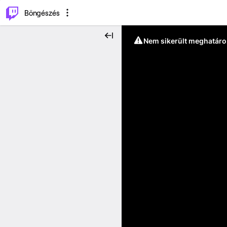
⌥
P
Böngészés
Nem sikerült meghatáro