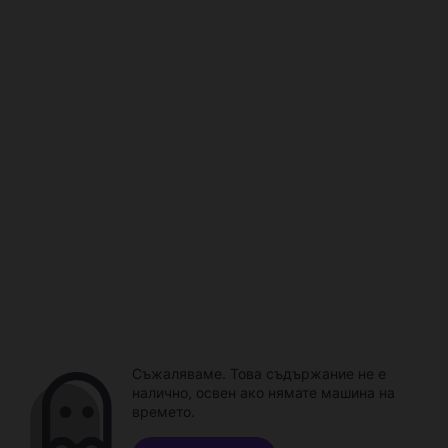
Съжаляваме. Това съдържание не е
налично, освен ако нямате машина на
времето.