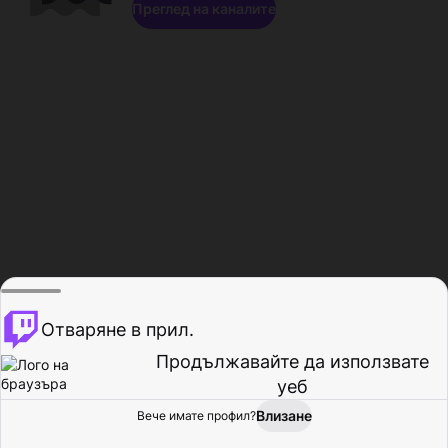
Преглед на каналите
Отваряне в прил.
Продължавайте да използвате
уеб
Влизане
Вече имате профил?
Начало
Преглед
Активност
Профил