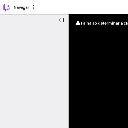
⌥
P
Navegar
Falha ao determinar a c