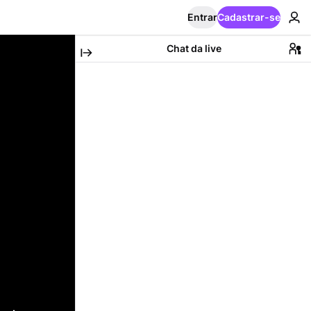
Entrar
Cadastrar-se
Chat da live