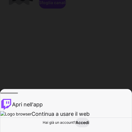
Sfoglia canali
Apri nell'app
Continua a usare il web
Accedi
Hai già un account?
Base
Sfoglia
Attività
Profilo