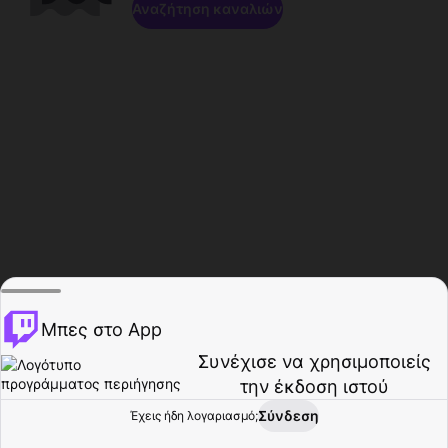
Αναζήτηση καναλιών
Μπες στο App
Συνέχισε να χρησιμοποιείς
την έκδοση ιστού
Σύνδεση
Έχεις ήδη λογαριασμό;
Αρχική σελίδα
Περιήγηση
Δραστηριότητα
Προφίλ