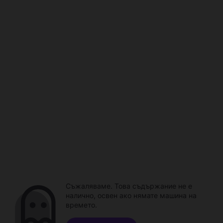
Съжаляваме. Това съдържание не е
налично, освен ако нямате машина на
времето.