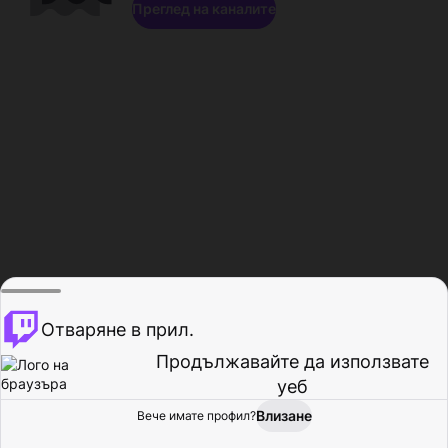
Преглед на каналите
Отваряне в прил.
Продължавайте да използвате
уеб
Влизане
Вече имате профил?
Начало
Преглед
Активност
Профил