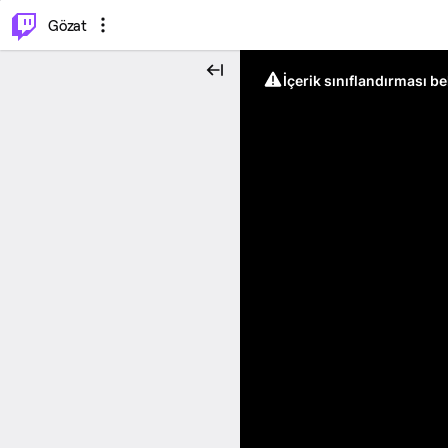
⌥
P
Gözat
İçerik sınıflandırması b