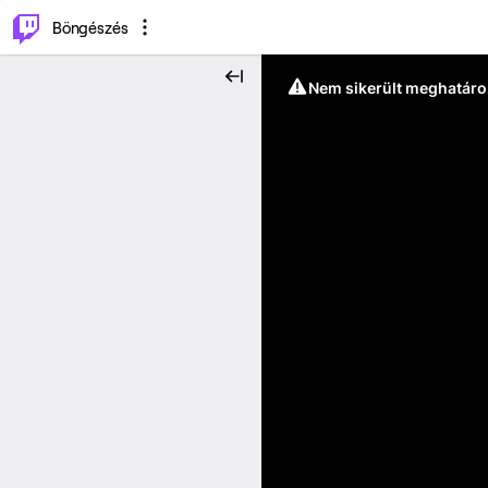
⌥
P
Böngészés
Nem sikerült meghatáro