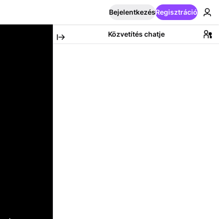
Bejelentkezés
Regisztráció
Közvetítés chatje