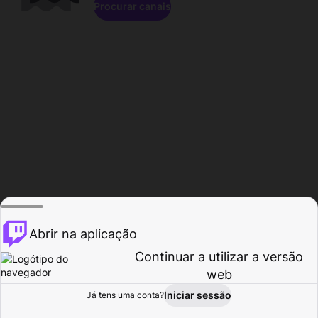
Procurar canais
Abrir na aplicação
Continuar a utilizar a versão
web
Iniciar sessão
Já tens uma conta?
Página inicial
Procurar
Atividade
Perfil