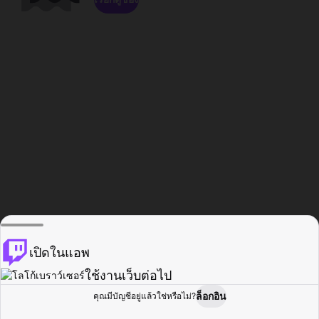
เปิดในแอพ
ใช้งานเว็บต่อไป
ล็อกอิน
คุณมีบัญชีอยู่แล้วใช่หรือไม่?
หน้าแรก
เรียกดู
กิจกรรม
โปรไฟล์