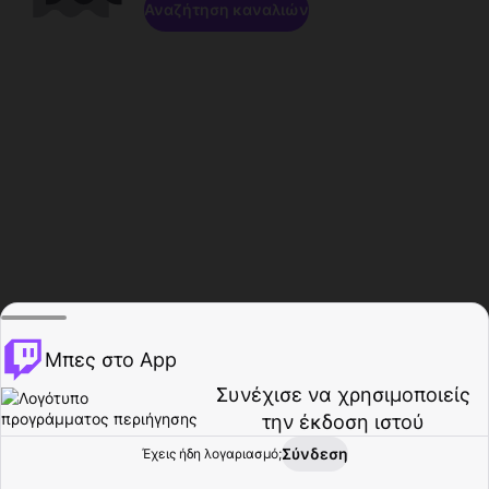
Αναζήτηση καναλιών
Μπες στο App
Συνέχισε να χρησιμοποιείς
την έκδοση ιστού
Σύνδεση
Έχεις ήδη λογαριασμό;
Αρχική σελίδα
Περιήγηση
Δραστηριότητα
Προφίλ