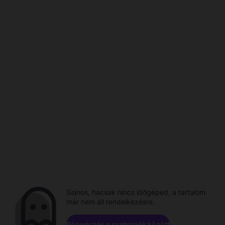
Sajnos, hacsak nincs időgéped, a tartalom
már nem áll rendelkezésre.
Böngészés a csatornák között