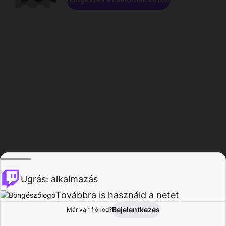
Ugrás: alkalmazás
Továbbra is használd a netet
Bejelentkezés
Már van fiókod?
Főoldal
Böngészés
Tevékenység
Profil