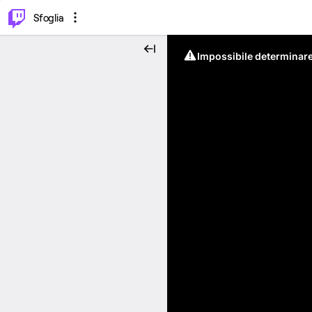
⌥
P
Sfoglia
Impossibile determinare