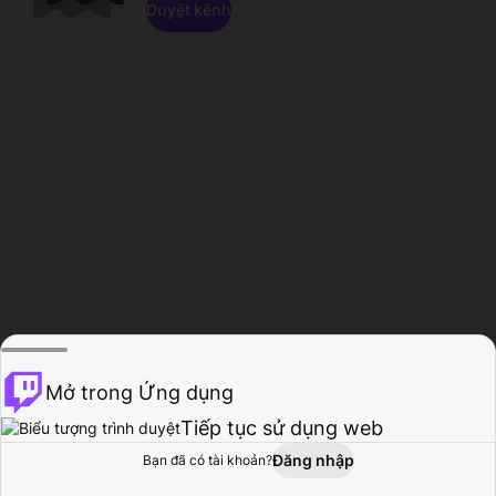
Duyệt kênh
Mở trong Ứng dụng
Tiếp tục sử dụng web
Đăng nhập
Bạn đã có tài khoản?
Trang chủ
Duyệt
Hoạt động
Hồ sơ