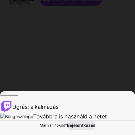
Ugrás: alkalmazás
Továbbra is használd a netet
Bejelentkezés
Már van fiókod?
Főoldal
Böngészés
Tevékenység
Profil