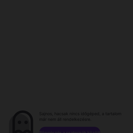
Sajnos, hacsak nincs időgéped, a tartalom
már nem áll rendelkezésre.
Böngészés a csatornák között