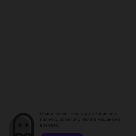
Съжаляваме. Това съдържание не е
налично, освен ако нямате машина на
времето.