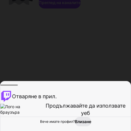
Преглед на каналите
Отваряне в прил.
Продължавайте да използвате
уеб
Влизане
Вече имате профил?
Начало
Преглед
Активност
Профил