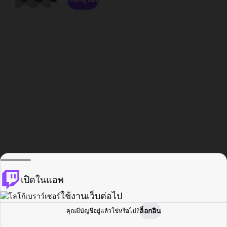
เปิดในแอพ
ใช้งานเว็บต่อไป
ล็อกอิน
คุณมีบัญชีอยู่แล้วใช่หรือไม่?
หน้าแรก
เรียกดู
กิจกรรม
โปรไฟล์