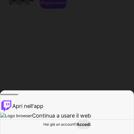
Sfoglia canali
Apri nell'app
Continua a usare il web
Accedi
Hai già un account?
Base
Sfoglia
Attività
Profilo