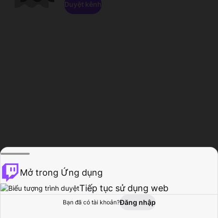
Duyệt kênh
Mở trong Ứng dụng
Tiếp tục sử dụng web
Đăng nhập
Bạn đã có tài khoản?
Trang chủ
Duyệt
Hoạt động
Hồ sơ