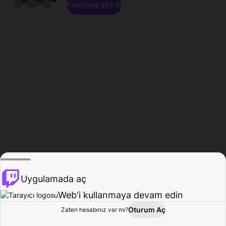
Kanallara göz at
Uygulamada aç
Web'i kullanmaya devam edin
Oturum Aç
Zaten hesabınız var mı?
Ana Sayfa
Gözat
Aktivite
Profil