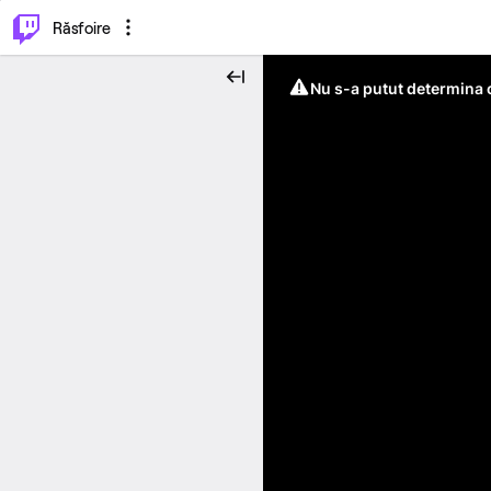
⌥
P
Răsfoire
Nu s-a putut determina c