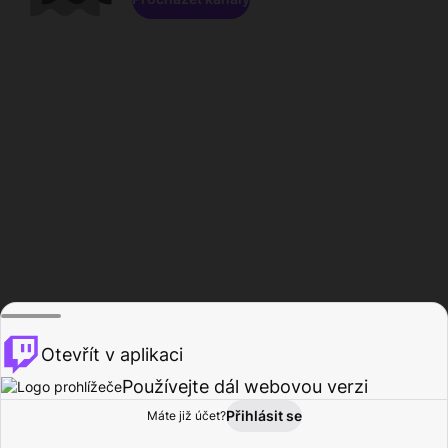
Otevřít v aplikaci
Používejte dál webovou verzi
Přihlásit se
Máte již účet?
Domů
Procházet
Aktivita
Profil