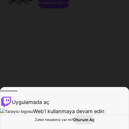
Kanallara göz at
Uygulamada aç
Web'i kullanmaya devam edin
Oturum Aç
Zaten hesabınız var mı?
Ana Sayfa
Gözat
Aktivite
Profil