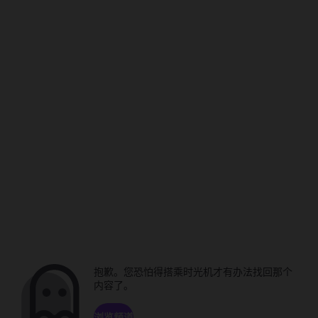
抱歉。您恐怕得搭乘时光机才有办法找回那个
内容了。
浏览频道