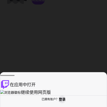
在应用中打开
继续使用网页版
登录
已拥有账户？
主页
浏览
活动纪录
个人资料