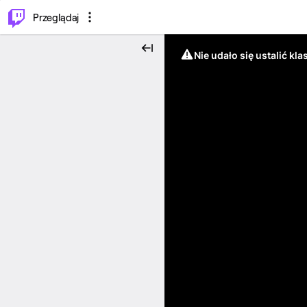
…
⌥
P
Przeglądaj
Nie udało się ustalić klas