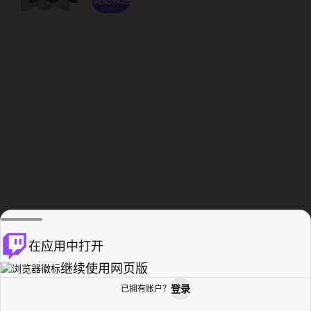
在应用中打开
继续使用网页版
登录
已拥有账户？
主页
浏览
活动纪录
个人资料