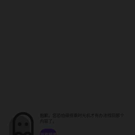
抱歉。您恐怕得搭乘时光机才有办法找回那个
内容了。
浏览频道