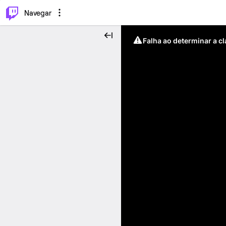
⌥
P
Navegar
Falha ao determinar a c