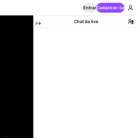
Entrar
Cadastrar-se
Chat da live