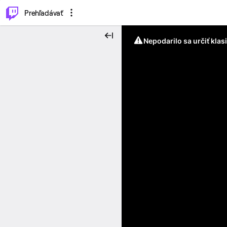
..
⌥
P
Prehľadávať
Nepodarilo sa určiť klas