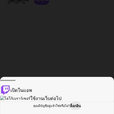
เปิดในแอพ
ใช้งานเว็บต่อไป
ล็อกอิน
คุณมีบัญชีอยู่แล้วใช่หรือไม่?
หน้าแรก
เรียกดู
กิจกรรม
โปรไฟล์