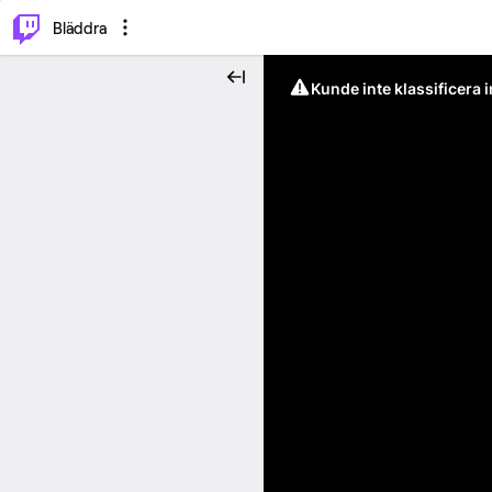
⌥
P
Bläddra
Kunde inte klassificera 