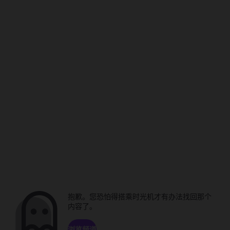
抱歉。您恐怕得搭乘时光机才有办法找回那个
内容了。
浏览频道