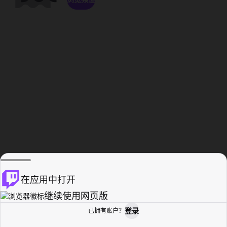
在应用中打开
继续使用网页版
登录
已拥有账户？
主页
浏览
活动纪录
个人资料