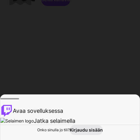
Avaa sovelluksessa
Jatka selaimella
Kirjaudu sisään
Onko sinulla jo tili?
Koti
Selaa
Toiminta
Profiili